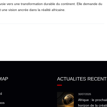
 voie vers une transformation durable du continent. Elle demande du
 une vision ancrée dans la réalité africaine.
MAP
ACTUALITES RECENT
il
30/07/2026
Afrique : le prochai
pos
horizon de la créat