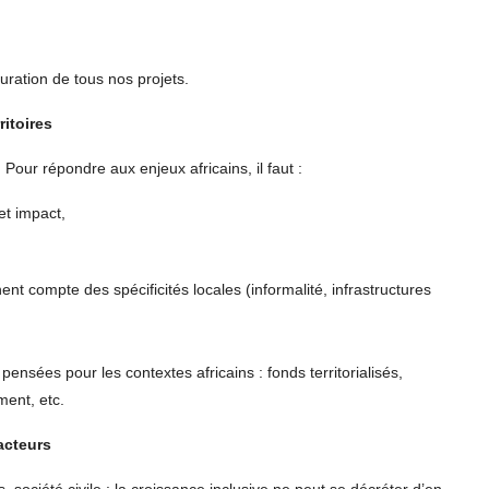
turation de tous nos projets.
ritoires
 Pour répondre aux enjeux africains, il faut :
et impact,
nt compte des spécificités locales (informalité, infrastructures
nsées pour les contextes africains : fonds territorialisés,
ment, etc.
acteurs
société civile : la croissance inclusive ne peut se décréter d’en