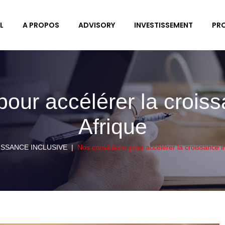
L
A PROPOS
ADVISORY
INVESTISSEMENT
PR
pour accélérer la croiss
Afrique
SSANCE INCLUSIVE
|
Nos convictions pour accélérer la croissance i