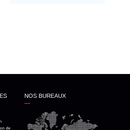
ES
NOS BUREAUX
n
ion de